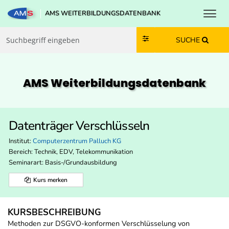
Toggl
AMS WEITERBILDUNGSDATENBANK
Zum Inhalt springen
Zum Navmenü springen
Zur Suche springen
Zur Footer springen
SUCHE
AMS Weiterbildungs­datenbank
Datenträger Verschlüsseln
Institut:
Computerzentrum Palluch KG
Bereich:
Technik, EDV, Telekommunikation
Seminarart: Basis-/Grundausbildung
Kurs merken
KURSBESCHREIBUNG
Methoden zur DSGVO-konformen Verschlüsselung von