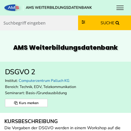
Toggl
AMS WEITERBILDUNGSDATENBANK
Zum Inhalt springen
Zum Navmenü springen
Zur Suche springen
Zur Footer springen
SUCHE
AMS Weiterbildungs­datenbank
DSGVO 2
Institut:
Computerzentrum Palluch KG
Bereich:
Technik, EDV, Telekommunikation
Seminarart: Basis-/Grundausbildung
Kurs merken
KURSBESCHREIBUNG
Die Vorgaben der DSGVO werden in einem Workshop auf die