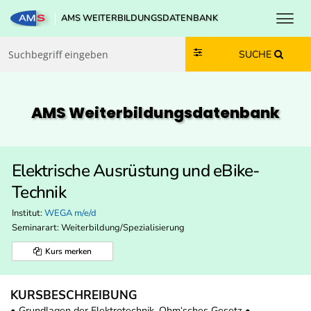
Toggl
AMS WEITERBILDUNGSDATENBANK
Zum Inhalt springen
Zum Navmenü springen
Zur Suche springen
Zur Footer springen
SUCHE
AMS Weiterbildungs­datenbank
Elektrische Ausrüstung und eBike-
Technik
Institut:
WEGA m/e/d
Seminarart: Weiterbildung/Spezialisierung
Kurs merken
KURSBESCHREIBUNG
• Grundlagen der Elektrotechnik, Ohm‘sches Gesetz •