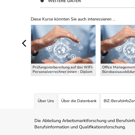
WEITERE DATEN
Diese Kurse könnten Sie auch interessieren ...
Uber Weiterbildungsvorschläge
 die
g Maler und
Prüfungsvorbereitung auf das WIFI-
Office Management
 Theoriekurs
Personalverrechner:innen - Diplom
Bürobasisausbildu
Über Uns
Über die Datenbank
BIZ-BerufsInfoZe
Die Abteilung Arbeitsmarktforschung und Berufsinfor
Berufsinformation und Qualifikationsforschung.