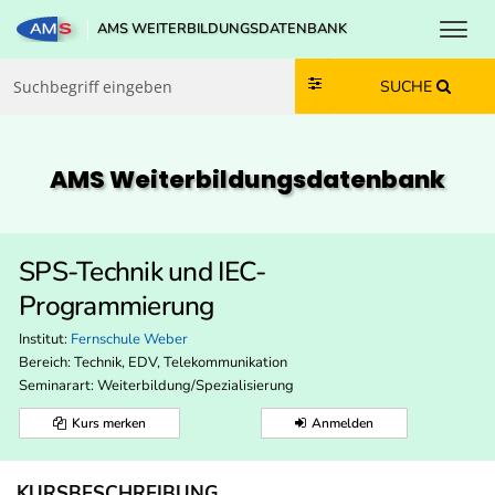
Toggl
AMS WEITERBILDUNGSDATENBANK
Zum Inhalt springen
Zum Navmenü springen
Zur Suche springen
Zur Footer springen
SUCHE
AMS Weiterbildungs­datenbank
SPS-Technik und IEC-
Programmierung
Institut:
Fernschule Weber
Bereich:
Technik, EDV, Telekommunikation
Seminarart: Weiterbildung/Spezialisierung
Kurs merken
Anmelden
KURSBESCHREIBUNG