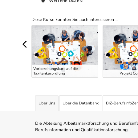
WEITERE DATEN
Diese Kurse könnten Sie auch interessieren ...
Uber Weiterbildungsvorschläge
 EDV und
Vorbereitungskurs auf die
Taxilenkerprüfung
Projekt Co
Über Uns
Über die Datenbank
BIZ-BerufsInfoZe
Die Abteilung Arbeitsmarktforschung und Berufsinfor
Berufsinformation und Qualifikationsforschung.