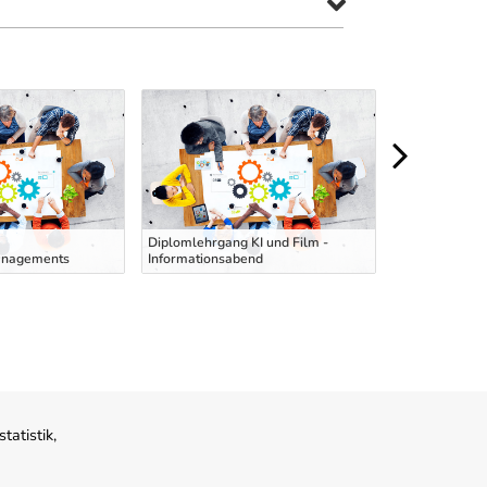
Ausbildung zu
Diplomlehrgang KI und Film -
Hubstaplerfahr
anagements
Informationsabend
deutscher Spr
atistik,