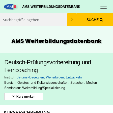
Toggl
AMS WEITERBILDUNGSDATENBANK
Zum Inhalt springen
Zum Navmenü springen
Zur Suche springen
Zur Footer springen
SUCHE
AMS Weiterbildungs­datenbank
Deutsch-Prüfungsvorbereitung und
Lerncoaching
Institut:
Betuinsi-Begegnen, Weiterbilden, Entwickeln
Bereich:
Geistes- und Kulturwissenschaften, Sprachen, Medien
Seminarart: Weiterbildung/Spezialisierung
Kurs merken
KURSBESCHREIBUNG