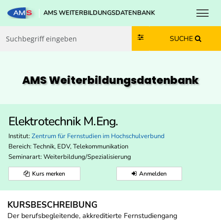
Toggl
AMS WEITERBILDUNGSDATENBANK
Zum Inhalt springen
Zum Navmenü springen
Zur Suche springen
Zur Footer springen
SUCHE
AMS Weiterbildungs­datenbank
Elektrotechnik M.Eng.
Institut:
Zentrum für Fernstudien im Hochschulverbund
Bereich:
Technik, EDV, Telekommunikation
Seminarart: Weiterbildung/Spezialisierung
Kurs merken
Anmelden
KURSBESCHREIBUNG
Der berufsbegleitende, akkreditierte Fernstudiengang