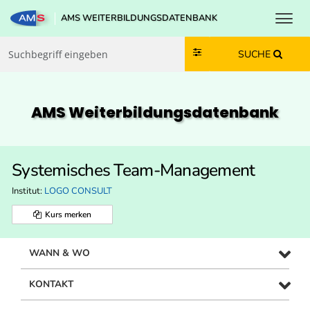
Toggl
AMS WEITERBILDUNGSDATENBANK
Zum Inhalt springen
Zum Navmenü springen
Zur Suche springen
Zur Footer springen
SUCHE
AMS Weiterbildungs­datenbank
Systemisches Team-Management
Institut:
LOGO CONSULT
Kurs merken
WANN & WO
KONTAKT