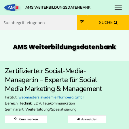
Toggl
AMS WEITERBILDUNGSDATENBANK
Zum Inhalt springen
Zum Navmenü springen
Zur Suche springen
Zur Footer springen
SUCHE
AMS Weiterbildungs­datenbank
Zertifizierte:r Social-Media-
Manager:in – Experte für Social
Media Marketing & Management
Institut:
webmasters akademie Nürnberg GmbH
Bereich:
Technik, EDV, Telekommunikation
Seminarart: Weiterbildung/Spezialisierung
Kurs merken
Anmelden