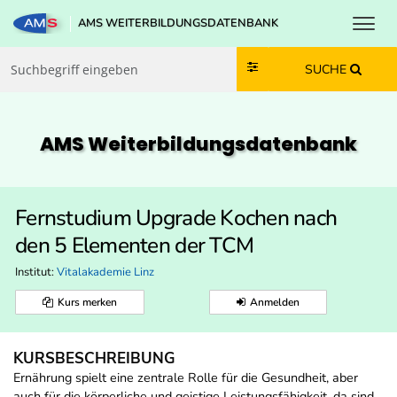
Toggl
AMS WEITERBILDUNGSDATENBANK
Zum Inhalt springen
Zum Navmenü springen
Zur Suche springen
Zur Footer springen
SUCHE
AMS Weiterbildungs­datenbank
Fernstudium Upgrade Kochen nach
den 5 Elementen der TCM
Institut:
Vitalakademie Linz
Kurs merken
Anmelden
KURSBESCHREIBUNG
Ernährung spielt eine zentrale Rolle für die Gesundheit, aber
auch für die körperliche und geistige Leistungsfähigkeit, da sind