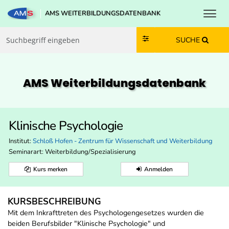
Toggl
AMS WEITERBILDUNGSDATENBANK
Zum Inhalt springen
Zum Navmenü springen
Zur Suche springen
Zur Footer springen
SUCHE
AMS Weiterbildungs­datenbank
Klinische Psychologie
Institut:
Schloß Hofen - Zentrum für Wissenschaft und Weiterbildung
Seminarart: Weiterbildung/Spezialisierung
Kurs merken
Anmelden
KURSBESCHREIBUNG
Mit dem Inkrafttreten des Psychologengesetzes wurden die
beiden Berufsbilder "Klinische Psychologie" und