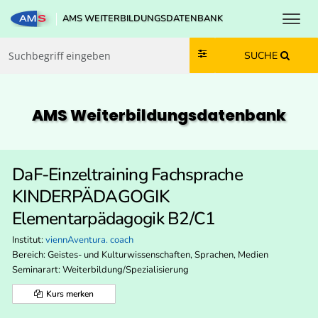
Toggl
AMS WEITERBILDUNGSDATENBANK
Zum Inhalt springen
Zum Navmenü springen
Zur Suche springen
Zur Footer springen
SUCHE
AMS Weiterbildungs­datenbank
DaF-Einzeltraining Fachsprache
KINDERPÄDAGOGIK
Elementarpädagogik B2/C1
Institut:
viennAventura. coach
Bereich:
Geistes- und Kulturwissenschaften, Sprachen, Medien
Seminarart: Weiterbildung/Spezialisierung
Kurs merken