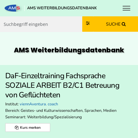
Toggl
AMS WEITERBILDUNGSDATENBANK
Zum Inhalt springen
Zum Navmenü springen
Zur Suche springen
Zur Footer springen
SUCHE
AMS Weiterbildungs­datenbank
DaF-Einzeltraining Fachsprache
SOZIALE ARBEIT B2/C1 Betreuung
von Geflüchteten
Institut:
viennAventura. coach
Bereich:
Geistes- und Kulturwissenschaften, Sprachen, Medien
Seminarart: Weiterbildung/Spezialisierung
Kurs merken