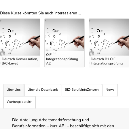
Diese Kurse könnten Sie auch interessieren ...
Uber Weiterbildungsvorschläge
ÖIF
Deutsch Konversation,
Integrationsprüfung
Deutsch B1 ÖIF
B/C-Level
A2
Integrationsprüfung
Über Uns
Über die Datenbank
BIZ-BerufsInfoZentren
News
Wartungsbereich
Die Abteilung Arbeitsmarktforschung und
Berufsinformation – kurz ABI – beschäftigt sich mit den