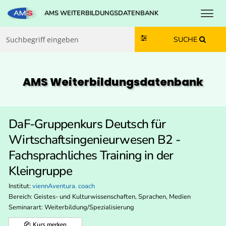
Toggl
AMS WEITERBILDUNGSDATENBANK
Zum Inhalt springen
Zum Navmenü springen
Zur Suche springen
Zur Footer springen
SUCHE
AMS Weiterbildungs­datenbank
DaF-Gruppenkurs Deutsch für
Wirtschaftsingenieurwesen B2 -
Fachsprachliches Training in der
Kleingruppe
Institut:
viennAventura. coach
Bereich:
Geistes- und Kulturwissenschaften, Sprachen, Medien
Seminarart: Weiterbildung/Spezialisierung
Kurs merken