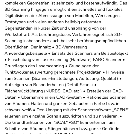
komplexen Geometrien ist sehr zeit- und kostenaufwändig. Das
3D-Scanning hingegen ermöglicht ein schnelles und flexibles
Digitalisieren der Abmessungen von Modellen, Werkzeugen,
Prototypen und vielen anderen beliebig geformten
Gegenständen in kurzer Zeit und unabhängig von der
Werkstoffart. Als berührungsloses Verfahren eignet sich 3D-
Scanning insbesondere auch bei sehr berührungsempfindlichen
Oberflächen. Der Inhalt: • 3D-Vermessung
Anwendungsbeispiele • Einsatz des Scanners am Beispielobjekt
• Einschulung von Laserscanning (Hardware) FARO Scanner •
Grundlagen des Laserscanning • Grundlagen der
Punktwolkenauswertung gerechnete Projektdaten • Hinweise
zum Scannen (Scanner-Einstellungen, Auflösung, Qualität) •
Aufzeigen von Besonderheiten (Detail-Scans) •
Flächenrückführung (NURBS, CAD, etc.) • Erstellen der CAD-
Daten • Übernahme in ein CAD-System • Rationelles Scannen
von Räumen, Hallen und ganzen Gebäuden in Farbe bzw. in
schwarz-weiß • Den Umgang mit der Scannersoftware „SCENE“
erlernen um einzelne Scans auszurichten und zu nivelieren. •
Die Grundfunktionen von “SCALYPSO“ kennenlernen, um
Schnitte von Räumen, Stiegenhäusern bzw. ganze Gebäude