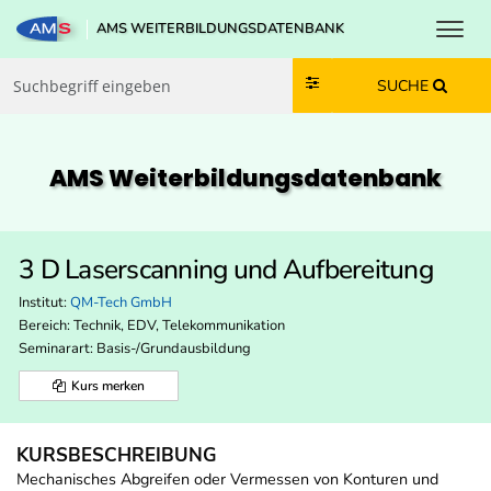
Toggl
AMS WEITERBILDUNGSDATENBANK
Zum Inhalt springen
Zum Navmenü springen
Zur Suche springen
Zur Footer springen
SUCHE
AMS Weiterbildungs­datenbank
3 D Laserscanning und Aufbereitung
Institut:
QM-Tech GmbH
Bereich:
Technik, EDV, Telekommunikation
Seminarart: Basis-/Grundausbildung
Kurs merken
KURSBESCHREIBUNG
Mechanisches Abgreifen oder Vermessen von Konturen und