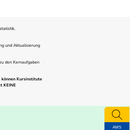
atistik,
ung und Aktualisierung
s zu den Kernaufgaben
 können Kursinstitute
mt KEINE
AMS