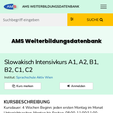
Toggl
AMS WEITERBILDUNGSDATENBANK
Zum Inhalt springen
Zum Navmenü springen
Zur Suche springen
Zur Footer springen
SUCHE
AMS Weiterbildungs­datenbank
Slowakisch Intensivkurs A1, A2, B1,
B2, C1, C2
Institut:
Sprachschule Aktiv Wien
Kurs merken
Anmelden
KURSBESCHREIBUNG
Kursdauer: 4 Wochen Beginn: jeden ersten Montag im Monat
Unterrichtszeiten: Montag bis Freitag, 08:00-11:00/11:00-