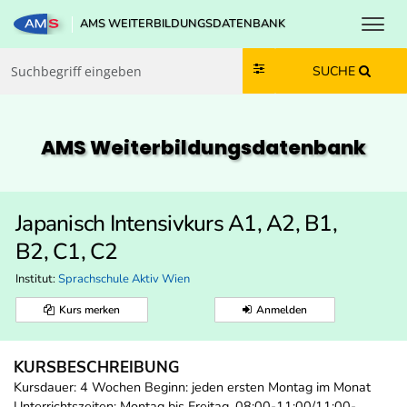
Toggl
AMS WEITERBILDUNGSDATENBANK
Zum Inhalt springen
Zum Navmenü springen
Zur Suche springen
Zur Footer springen
SUCHE
AMS Weiterbildungs­datenbank
Japanisch Intensivkurs A1, A2, B1,
B2, C1, C2
Institut:
Sprachschule Aktiv Wien
Kurs merken
Anmelden
KURSBESCHREIBUNG
Kursdauer: 4 Wochen Beginn: jeden ersten Montag im Monat
Unterrichtszeiten: Montag bis Freitag, 08:00-11:00/11:00-