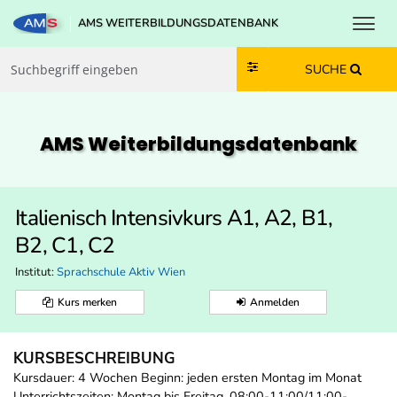
Toggl
AMS WEITERBILDUNGSDATENBANK
Zum Inhalt springen
Zum Navmenü springen
Zur Suche springen
Zur Footer springen
SUCHE
AMS Weiterbildungs­datenbank
Italienisch Intensivkurs A1, A2, B1,
B2, C1, C2
Institut:
Sprachschule Aktiv Wien
Kurs merken
Anmelden
KURSBESCHREIBUNG
Kursdauer: 4 Wochen Beginn: jeden ersten Montag im Monat
Unterrichtszeiten: Montag bis Freitag, 08:00-11:00/11:00-