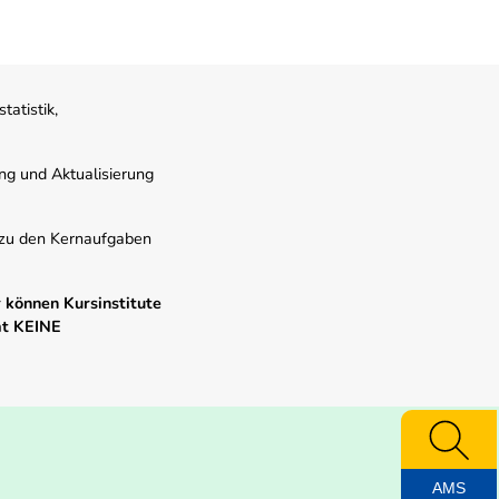
atistik,
ung und Aktualisierung
s zu den Kernaufgaben
 können Kursinstitute
mt KEINE
AMS