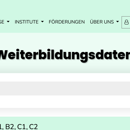
Zum Inhalt springen
Zum Navmenü springen
Zur Suche springen
Zur Footer springen
SE
INSTITUTE
FÖRDERUNGEN
ÜBER UNS
eiterbildungs­dat
1, B2, C1, C2