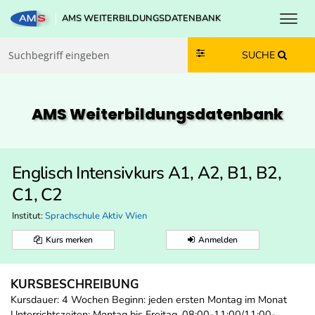
Toggl
AMS WEITERBILDUNGSDATENBANK
Zum Inhalt springen
Zum Navmenü springen
Zur Suche springen
Zur Footer springen
SUCHE
AMS Weiterbildungs­datenbank
Englisch Intensivkurs A1, A2, B1, B2,
C1, C2
Institut:
Sprachschule Aktiv Wien
Kurs merken
Anmelden
KURSBESCHREIBUNG
Kursdauer: 4 Wochen Beginn: jeden ersten Montag im Monat
Unterrichtszeiten: Montag bis Freitag, 08:00-11:00/11:00-