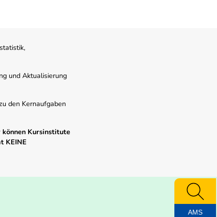
atistik,
ung und Aktualisierung
s zu den Kernaufgaben
 können Kursinstitute
mt KEINE
AMS