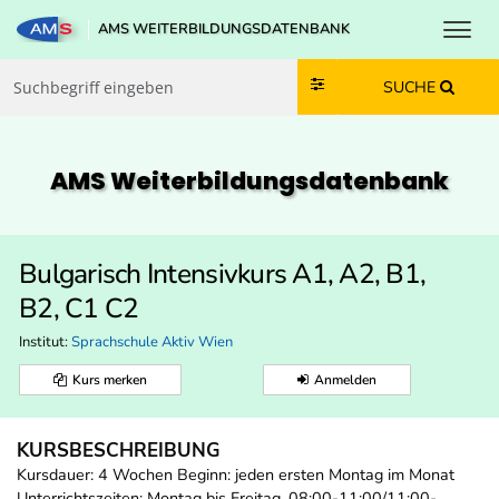
Toggl
AMS WEITERBILDUNGSDATENBANK
Zum Inhalt springen
Zum Navmenü springen
Zur Suche springen
Zur Footer springen
SUCHE
AMS Weiterbildungs­datenbank
Bulgarisch Intensivkurs A1, A2, B1,
B2, C1 C2
Institut:
Sprachschule Aktiv Wien
Kurs merken
Anmelden
KURSBESCHREIBUNG
Kursdauer: 4 Wochen Beginn: jeden ersten Montag im Monat
Unterrichtszeiten: Montag bis Freitag, 08:00-11:00/11:00-