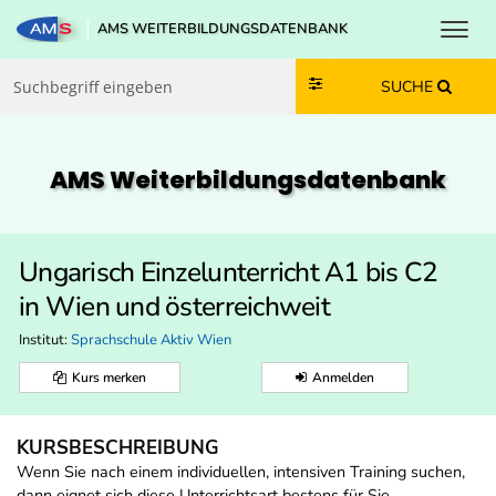
Toggl
AMS WEITERBILDUNGSDATENBANK
Zum Inhalt springen
Zum Navmenü springen
Zur Suche springen
Zur Footer springen
SUCHE
AMS Weiterbildungs­datenbank
Ungarisch Einzelunterricht A1 bis C2
in Wien und österreichweit
Institut:
Sprachschule Aktiv Wien
Kurs merken
Anmelden
KURSBESCHREIBUNG
Wenn Sie nach einem individuellen, intensiven Training suchen,
dann eignet sich diese Unterrichtsart bestens für Sie.