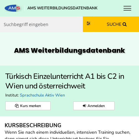
Toggl
AMS WEITERBILDUNGSDATENBANK
Zum Inhalt springen
Zum Navmenü springen
Zur Suche springen
Zur Footer springen
SUCHE
AMS Weiterbildungs­datenbank
Türkisch Einzelunterricht A1 bis C2 in
Wien und österreichweit
Institut:
Sprachschule Aktiv Wien
Kurs merken
Anmelden
KURSBESCHREIBUNG
Wenn Sie nach einem individuellen, intensiven Training suchen,
dann eignet sich diese Unterrichtsart bestens für Sie.