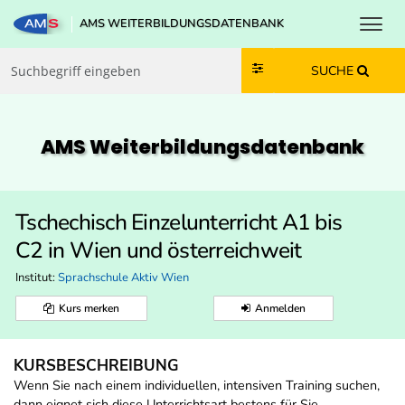
Toggl
AMS WEITERBILDUNGSDATENBANK
Zum Inhalt springen
Zum Navmenü springen
Zur Suche springen
Zur Footer springen
SUCHE
AMS Weiterbildungs­datenbank
Tschechisch Einzelunterricht A1 bis
C2 in Wien und österreichweit
Institut:
Sprachschule Aktiv Wien
Kurs merken
Anmelden
KURSBESCHREIBUNG
Wenn Sie nach einem individuellen, intensiven Training suchen,
dann eignet sich diese Unterrichtsart bestens für Sie.