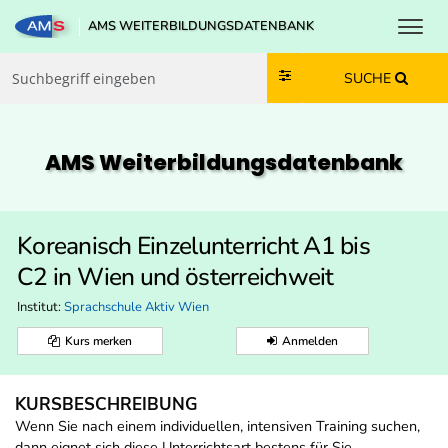
Toggl
AMS WEITERBILDUNGSDATENBANK
Zum Inhalt springen
Zum Navmenü springen
Zur Suche springen
Zur Footer springen
SUCHE
AMS Weiterbildungs­datenbank
Koreanisch Einzelunterricht A1 bis
C2 in Wien und österreichweit
Institut:
Sprachschule Aktiv Wien
Kurs merken
Anmelden
KURSBESCHREIBUNG
Wenn Sie nach einem individuellen, intensiven Training suchen,
dann eignet sich diese Unterrichtsart bestens für Sie.