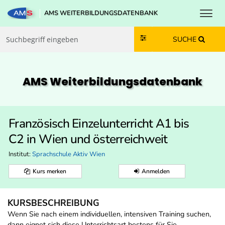
Toggl
AMS WEITERBILDUNGSDATENBANK
Zum Inhalt springen
Zum Navmenü springen
Zur Suche springen
Zur Footer springen
SUCHE
AMS Weiterbildungs­datenbank
Französisch Einzelunterricht A1 bis
C2 in Wien und österreichweit
Institut:
Sprachschule Aktiv Wien
Kurs merken
Anmelden
KURSBESCHREIBUNG
Wenn Sie nach einem individuellen, intensiven Training suchen,
dann eignet sich diese Unterrichtsart bestens für Sie.