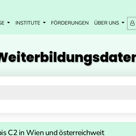
Zum Inhalt springen
Zum Navmenü springen
Zur Suche springen
Zur Footer springen
SE
INSTITUTE
FÖRDERUNGEN
ÜBER UNS
eiterbildungs­dat
bis C2 in Wien und österreichweit