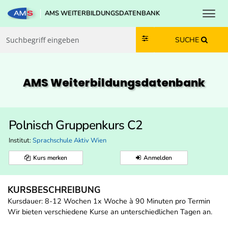
Toggl
AMS WEITERBILDUNGSDATENBANK
Zum Inhalt springen
Zum Navmenü springen
Zur Suche springen
Zur Footer springen
SUCHE
AMS Weiterbildungs­datenbank
Polnisch Gruppenkurs C2
Institut:
Sprachschule Aktiv Wien
Kurs merken
Anmelden
KURSBESCHREIBUNG
Kursdauer: 8-12 Wochen 1x Woche à 90 Minuten pro Termin
Wir bieten verschiedene Kurse an unterschiedlichen Tagen an.