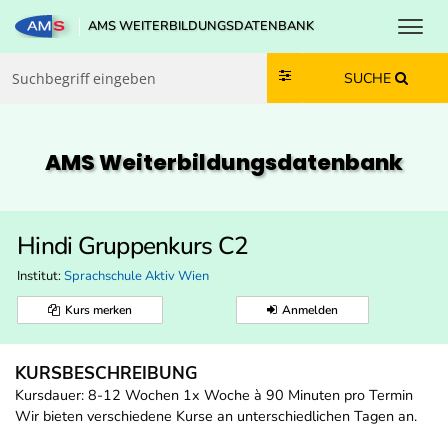
Toggl
AMS WEITERBILDUNGSDATENBANK
Zum Inhalt springen
Zum Navmenü springen
Zur Suche springen
Zur Footer springen
SUCHE
AMS Weiterbildungs­datenbank
Hindi Gruppenkurs C2
Institut:
Sprachschule Aktiv Wien
Kurs merken
Anmelden
KURSBESCHREIBUNG
Kursdauer: 8-12 Wochen 1x Woche à 90 Minuten pro Termin
Wir bieten verschiedene Kurse an unterschiedlichen Tagen an.