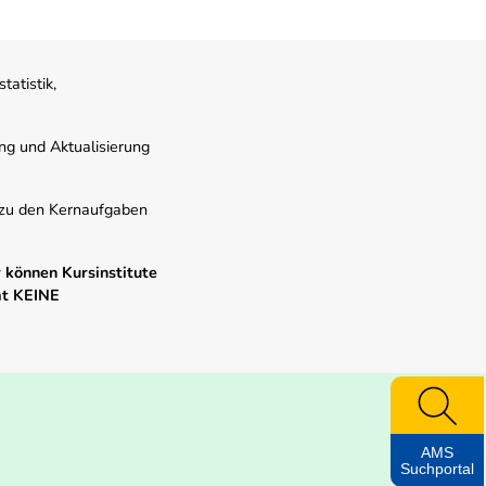
atistik,
ung und Aktualisierung
s zu den Kernaufgaben
 können Kursinstitute
mt KEINE
AMS
Suchportal