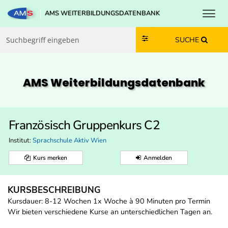
Toggl
AMS WEITERBILDUNGSDATENBANK
Zum Inhalt springen
Zum Navmenü springen
Zur Suche springen
Zur Footer springen
SUCHE
AMS Weiterbildungs­datenbank
Französisch Gruppenkurs C2
Institut:
Sprachschule Aktiv Wien
Kurs merken
Anmelden
KURSBESCHREIBUNG
Kursdauer: 8-12 Wochen 1x Woche à 90 Minuten pro Termin
Wir bieten verschiedene Kurse an unterschiedlichen Tagen an.