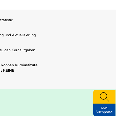
atistik,
ung und Aktualisierung
s zu den Kernaufgaben
 können Kursinstitute
mt KEINE
AMS
Suchportal