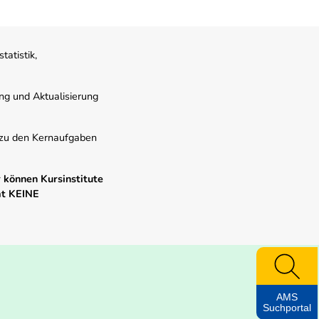
atistik,
ung und Aktualisierung
s zu den Kernaufgaben
 können Kursinstitute
mt KEINE
AMS
Suchportal