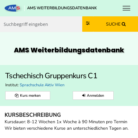
Toggl
AMS WEITERBILDUNGSDATENBANK
Zum Inhalt springen
Zum Navmenü springen
Zur Suche springen
Zur Footer springen
SUCHE
AMS Weiterbildungs­datenbank
Tschechisch Gruppenkurs C1
Institut:
Sprachschule Aktiv Wien
Kurs merken
Anmelden
KURSBESCHREIBUNG
Kursdauer: 8-12 Wochen 1x Woche à 90 Minuten pro Termin
Wir bieten verschiedene Kurse an unterschiedlichen Tagen an.