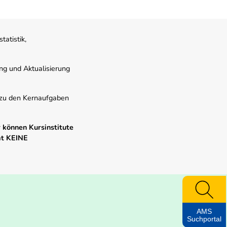
atistik,
ung und Aktualisierung
s zu den Kernaufgaben
 können Kursinstitute
mt KEINE
AMS
Suchportal