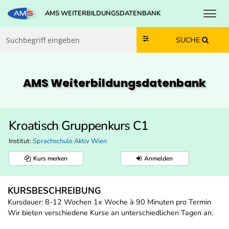
Toggl
AMS WEITERBILDUNGSDATENBANK
Zum Inhalt springen
Zum Navmenü springen
Zur Suche springen
Zur Footer springen
SUCHE
AMS Weiterbildungs­datenbank
Kroatisch Gruppenkurs C1
Institut:
Sprachschule Aktiv Wien
Kurs merken
Anmelden
KURSBESCHREIBUNG
Kursdauer: 8-12 Wochen 1x Woche à 90 Minuten pro Termin
Wir bieten verschiedene Kurse an unterschiedlichen Tagen an.