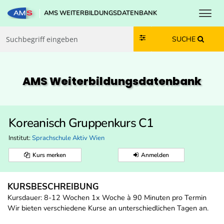
Toggl
AMS WEITERBILDUNGSDATENBANK
Zum Inhalt springen
Zum Navmenü springen
Zur Suche springen
Zur Footer springen
SUCHE
AMS Weiterbildungs­datenbank
Koreanisch Gruppenkurs C1
Institut:
Sprachschule Aktiv Wien
Kurs merken
Anmelden
KURSBESCHREIBUNG
Kursdauer: 8-12 Wochen 1x Woche à 90 Minuten pro Termin
Wir bieten verschiedene Kurse an unterschiedlichen Tagen an.