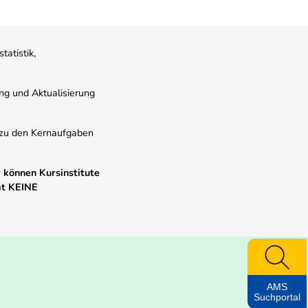
atistik,
ung und Aktualisierung
s zu den Kernaufgaben
 können Kursinstitute
mt KEINE
AMS
Suchportal