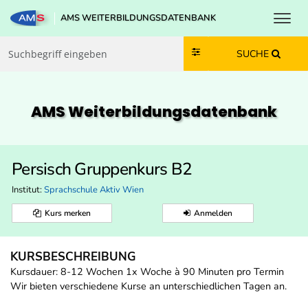
Toggl
AMS WEITERBILDUNGSDATENBANK
Zum Inhalt springen
Zum Navmenü springen
Zur Suche springen
Zur Footer springen
SUCHE
AMS Weiterbildungs­datenbank
Persisch Gruppenkurs B2
Institut:
Sprachschule Aktiv Wien
Kurs merken
Anmelden
KURSBESCHREIBUNG
Kursdauer: 8-12 Wochen 1x Woche à 90 Minuten pro Termin
Wir bieten verschiedene Kurse an unterschiedlichen Tagen an.