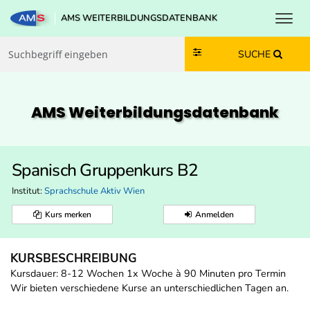
Toggl
AMS WEITERBILDUNGSDATENBANK
Zum Inhalt springen
Zum Navmenü springen
Zur Suche springen
Zur Footer springen
SUCHE
AMS Weiterbildungs­datenbank
Spanisch Gruppenkurs B2
Institut:
Sprachschule Aktiv Wien
Kurs merken
Anmelden
KURSBESCHREIBUNG
Kursdauer: 8-12 Wochen 1x Woche à 90 Minuten pro Termin
Wir bieten verschiedene Kurse an unterschiedlichen Tagen an.