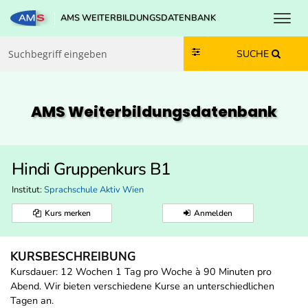
Toggl
AMS WEITERBILDUNGSDATENBANK
Zum Inhalt springen
Zum Navmenü springen
Zur Suche springen
Zur Footer springen
SUCHE
AMS Weiterbildungs­datenbank
Hindi Gruppenkurs B1
Institut:
Sprachschule Aktiv Wien
Kurs merken
Anmelden
KURSBESCHREIBUNG
Kursdauer: 12 Wochen 1 Tag pro Woche à 90 Minuten pro
Abend. Wir bieten verschiedene Kurse an unterschiedlichen
Tagen an.