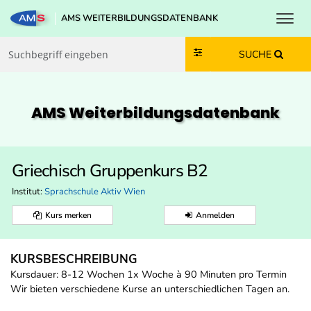
Toggl
AMS WEITERBILDUNGSDATENBANK
Zum Inhalt springen
Zum Navmenü springen
Zur Suche springen
Zur Footer springen
SUCHE
AMS Weiterbildungs­datenbank
Griechisch Gruppenkurs B2
Institut:
Sprachschule Aktiv Wien
Kurs merken
Anmelden
KURSBESCHREIBUNG
Kursdauer: 8-12 Wochen 1x Woche à 90 Minuten pro Termin
Wir bieten verschiedene Kurse an unterschiedlichen Tagen an.