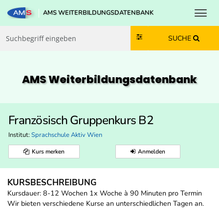
Toggl
AMS WEITERBILDUNGSDATENBANK
Zum Inhalt springen
Zum Navmenü springen
Zur Suche springen
Zur Footer springen
SUCHE
AMS Weiterbildungs­datenbank
Französisch Gruppenkurs B2
Institut:
Sprachschule Aktiv Wien
Kurs merken
Anmelden
KURSBESCHREIBUNG
Kursdauer: 8-12 Wochen 1x Woche à 90 Minuten pro Termin
Wir bieten verschiedene Kurse an unterschiedlichen Tagen an.