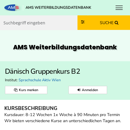
Toggl
AMS WEITERBILDUNGSDATENBANK
Zum Inhalt springen
Zum Navmenü springen
Zur Suche springen
Zur Footer springen
SUCHE
AMS Weiterbildungs­datenbank
Dänisch Gruppenkurs B2
Institut:
Sprachschule Aktiv Wien
Kurs merken
Anmelden
KURSBESCHREIBUNG
Kursdauer: 8-12 Wochen 1x Woche à 90 Minuten pro Termin
Wir bieten verschiedene Kurse an unterschiedlichen Tagen an.