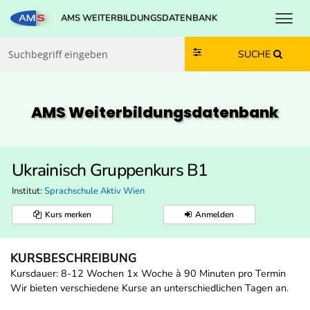
Toggl
AMS WEITERBILDUNGSDATENBANK
Zum Inhalt springen
Zum Navmenü springen
Zur Suche springen
Zur Footer springen
SUCHE
AMS Weiterbildungs­datenbank
Ukrainisch Gruppenkurs B1
Institut:
Sprachschule Aktiv Wien
Kurs merken
Anmelden
KURSBESCHREIBUNG
Kursdauer: 8-12 Wochen 1x Woche à 90 Minuten pro Termin
Wir bieten verschiedene Kurse an unterschiedlichen Tagen an.