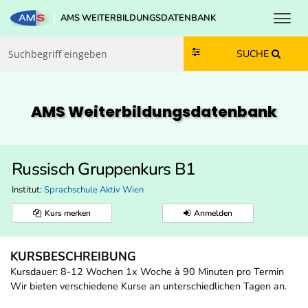
Toggl
AMS WEITERBILDUNGSDATENBANK
Zum Inhalt springen
Zum Navmenü springen
Zur Suche springen
Zur Footer springen
SUCHE
AMS Weiterbildungs­datenbank
Russisch Gruppenkurs B1
Institut:
Sprachschule Aktiv Wien
Kurs merken
Anmelden
KURSBESCHREIBUNG
Kursdauer: 8-12 Wochen 1x Woche à 90 Minuten pro Termin
Wir bieten verschiedene Kurse an unterschiedlichen Tagen an.