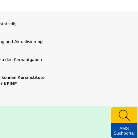
atistik,
ung und Aktualisierung
s zu den Kernaufgaben
 können Kursinstitute
mt KEINE
AMS
Suchportal